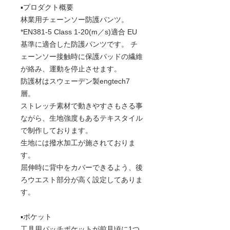
▪️プロダクト概要
林業用チェーンソー防護パンツ。
*EN381-5 Class 1-20(m／s)適合 EU
基準に適合した防護パンツです。 チ
ェーンソー接触時に保護パッドの繊維
が絡み、運動を停止させます。
防護材はスウェーデン製engtech7
層。
ストレッチ素材で動きやすさもさる事
ながら、生地強度もあるテキスタイル
で制作しております。
生地には撥水加工が施されておりま
す。
屈伸時に背中をカバーできるよう、後
ろウエスト部分が高く設定してありま
す。
▪️ポケット
工具用パッチポケットが前見頃に1つ